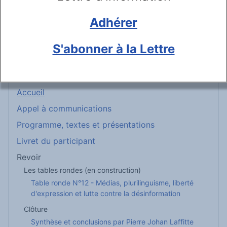
Accès direct à l'OEP (et Assises) sur Youtube
Adhérer
La Collection plurilinguisme
La Lettre de l'OEP
S'abonner à la Lettre
Accueil
Appel à communications
Programme, textes et présentations
Livret du participant
Revoir
Les tables rondes (en construction)
Table ronde N°12 - Médias, plurilinguisme, liberté
d'expression et lutte contre la désinformation
Clôture
Synthèse et conclusions par Pierre Johan Laffitte