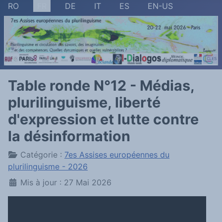
Sélectionnez votre langue
RO
FR
DE
IT
ES
EN-US
Table ronde N°12 - Médias,
plurilinguisme, liberté
d'expression et lutte contre
la désinformation
Détails
Catégorie :
7es Assises européennes du
plurilinguisme - 2026
Mis à jour : 27 Mai 2026