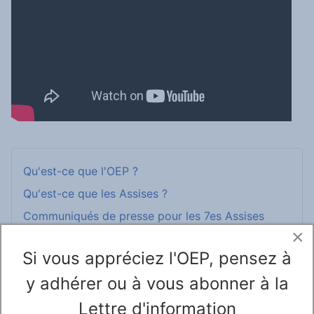
Qu'est-ce que l'OEP ?
Qu'est-ce que les Assises ?
Communiqués de presse pour les 7es Assises
×
Les partenaires
Si vous appréciez l'OEP, pensez à
Normes de publication
y adhérer ou à vous abonner à la
Site de l'OEP
Lettre d'information
Les Assises précédentes